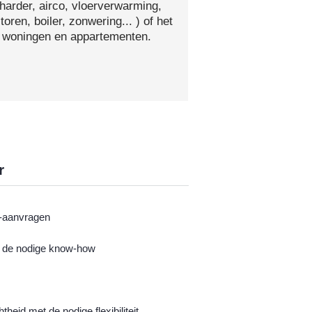
harder, airco, vloerverwarming,
oren, boiler, zonwering... ) of het
n woningen en appartementen.
r
te-aanvragen
 de nodige know-how
theid met de nodige flexibiliteit