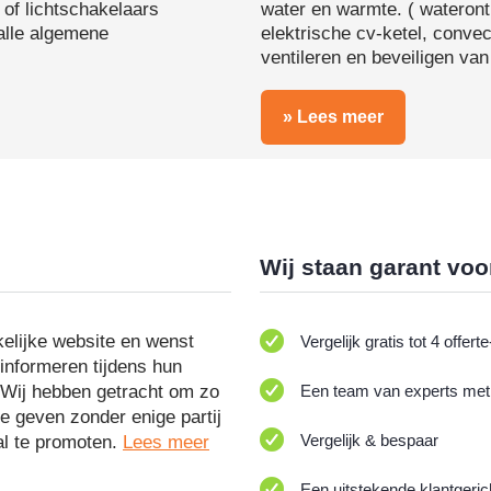
 of lichtschakelaars
water en warmte. ( wateront
alle algemene
elektrische cv-ketel, convect
ventileren en beveiligen va
» Lees meer
Wij staan garant voo
kelijke website en wenst
Vergelijk gratis tot 4 offer
informeren tijdens hun
. Wij hebben getracht om zo
Een team van experts met
e geven zonder enige partij
Vergelijk & bespaar
aal te promoten.
Lees meer
Een uitstekende klantgerich