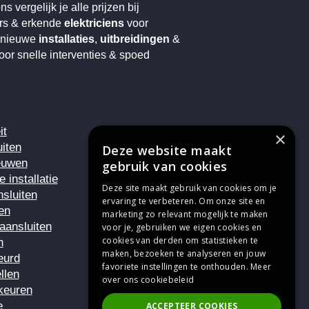
s vergelijk je alle prijzen bij
urs & erkende
elektriciens
voor
 nieuwe
installaties
,
uitbreidingen
&
voor snelle interventies & spoed
it
×
uiten
Deze website maakt
ieuwen
gebruik van cookies
 installatie
Deze site maakt gebruik van cookies om je
sluiten
ervaring te verbeteren. Om onze site en
en
marketing zo relevant mogelijk te maken
aansluiten
voor je, gebruiken we eigen cookies en
cookies van derden om statistieken te
n
maken, bezoeken te analyseren en jouw
keurd
favoriete instellingen te onthouden.
Meer
ellen
over ons cookiebeleid
 keuren
e
ACCEPTEER COOKIES