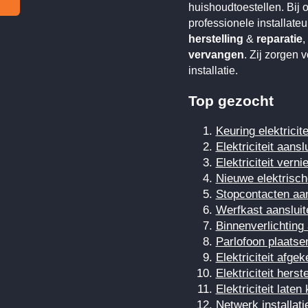
huishoudtoestellen. Bij on
professionele installate
herstelling
&
reparatie
,
vervangen
. Zij zorgen 
installatie.
Top gezocht
Keuring elektricite
Elektriciteit aansl
Elektriciteit vern
Nieuwe elektrische
Stopcontacten aan
Werfkast aansluit
Binnenverlichting 
Parlofoon plaatse
Elektriciteit afge
Elektriciteit herst
Elektriciteit laten
Netwerk installati