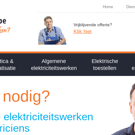
Home
Dien
Vrijblijvende offerte?
Klik hier
ica &
Algemene
Elektrische
tisatie
elektriciteitswerken
toestellen
e
n nodig?
e elektriciteitswerken
triciens