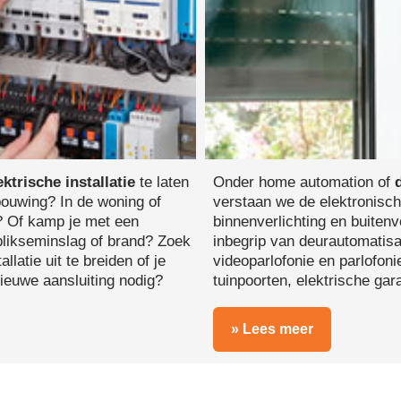
ektrische installatie
te laten
Onder home automation of
bouwing? In de woning of
verstaan we de elektronisch
? Of kamp je met een
binnenverlichting en buitenv
 blikseminslag of brand? Zoek
inbegrip van deurautomatis
llatie uit te breiden of je
videoparlofonie en parlofon
nieuwe aansluiting nodig?
tuinpoorten, elektrische ga
» Lees meer