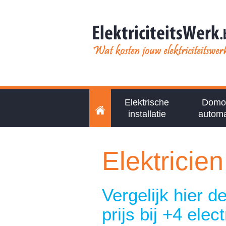
Elektrische
Domot
installatie
automa
Elektricie
Vergelijk hier d
prijs bij +4 elec