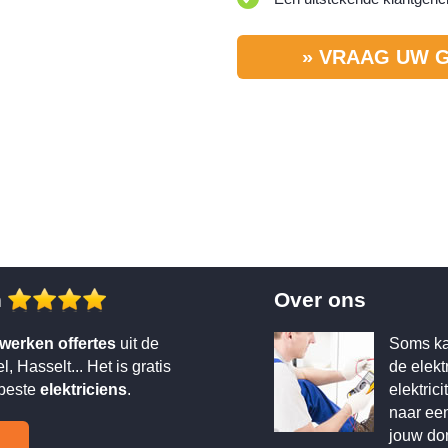
» VRAAG UW G
n
Over ons
tswerken offertes
uit de
Soms kam
 Hasselt... Het is gratis
de elektr
 beste
elektriciens
.
elektric
naar een
jouw dom