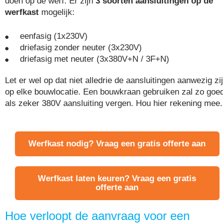
doen op de werf. Er zijn
3 soorten aansluitingen op de
werfkast
mogelijk:
eenfasig (1x230V)
driefasig zonder neuter (3x230V)
driefasig met neuter (3x380V+N / 3F+N)
Let er wel op dat niet alledrie de aansluitingen aanwezig zi
op elke bouwlocatie. Een bouwkraan gebruiken zal zo goe
als zeker 380V aansluiting vergen. Hou hier rekening mee.
Werfkast nodig? Vraag een gratis offerte aan
Werfkast laten keuren? Vraag een gratis
offerte aan
Hoe verloopt de aanvraag voor een