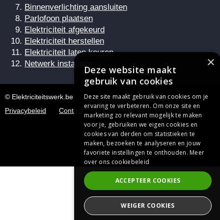
Binnenverlichting aansluiten
Parlofoon plaatsen
Elektriciteit afgekeurd
Elektriciteit herstellen
Elektriciteit laten keuren
×
Netwerk installatie
Deze website maakt
gebruik van cookies
Deze site maakt gebruik van cookies om je
© Elektriciteitswerk.be
Voorwaarden
Cookiebeleid
ervaring te verbeteren. Om onze site en
Privacybeleid
Contact
U bent elektricien / installateur?
marketing zo relevant mogelijk te maken
voor je, gebruiken we eigen cookies en
cookies van derden om statistieken te
maken, bezoeken te analyseren en jouw
favoriete instellingen te onthouden.
Meer
over ons cookiebeleid
ACCEPTEER COOKIES
WEIGER COOKIES