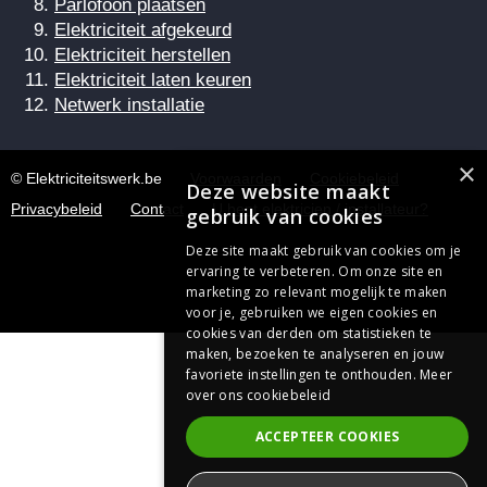
Parlofoon plaatsen
Elektriciteit afgekeurd
Elektriciteit herstellen
Elektriciteit laten keuren
Netwerk installatie
×
© Elektriciteitswerk.be
Voorwaarden
Cookiebeleid
Deze website maakt
Privacybeleid
Contact
U bent elektricien / installateur?
gebruik van cookies
Deze site maakt gebruik van cookies om je
ervaring te verbeteren. Om onze site en
marketing zo relevant mogelijk te maken
voor je, gebruiken we eigen cookies en
cookies van derden om statistieken te
maken, bezoeken te analyseren en jouw
favoriete instellingen te onthouden.
Meer
over ons cookiebeleid
ACCEPTEER COOKIES