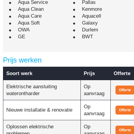
Aqua Service
Pallas
Aqua Clean
Kenmore
Aqua Care
Aquacell
Aqua Soft
Galaxy
OWA
Durlem
GE
BWT
Prijs werken
Soort werk
Prijs
Offerte
Elektrische aansluiting
Op
Offerte
waterontharder
aanvraag
Op
Nieuwe installatie & renovatie
Offerte
aanvraag
Oplossen elektrische
Op
Offerte
problemen
aanvraag