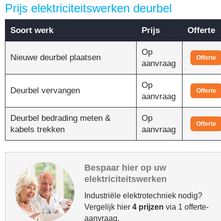
Prijs elektriciteitswerken deurbel
Soort werk
Prijs
Offerte
Op
Nieuwe deurbel plaatsen
Offerte
aanvraag
Op
Deurbel vervangen
Offerte
aanvraag
Deurbel bedrading meten &
Op
Offerte
kabels trekken
aanvraag
Bespaar hier op uw
elektriciteitswerken
Industriële elektrotechniek nodig?
Vergelijk hier
4 prijzen
via 1 offerte-
aanvraag.